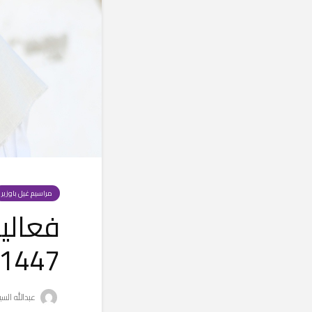
مراسيم غيل باوزير
فعالي
1447 هـ
عبدالله الس