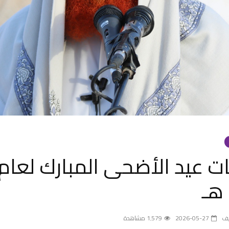
ات عيد الأضحى المبارك لعام
يف
2026-05-27
1٬579 مشاهدة