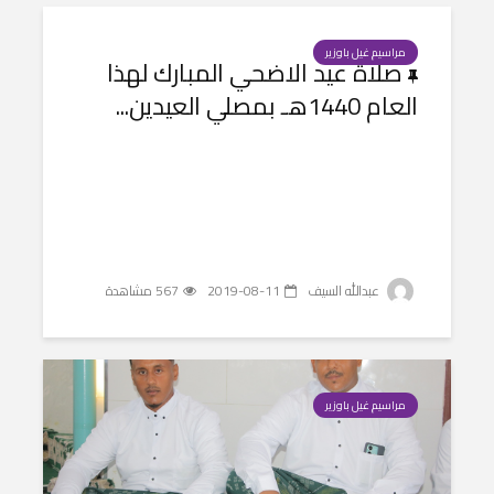
مراسيم غيل باوزير
صلاة عيد الاضحي المبارك لهذا
العام 1440هـ بمصلي العيدين...
عبدالله السيف
2019-08-11
567 مشاهدة
مراسيم غيل باوزير