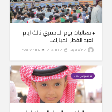
فعاليات يوم الباخمري ثالث ايام
العيد الفطر المبارك...
عبدالله السيف
2026-03-23
1٬832 مشاهدة
مراسيم غيل باوزير