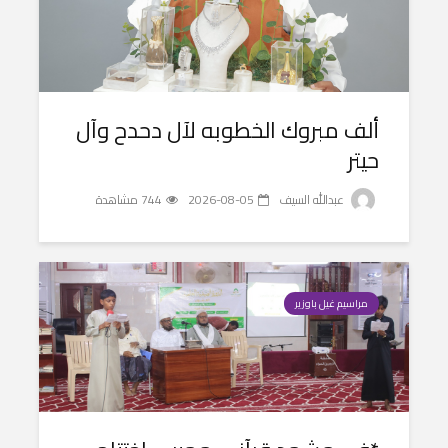
ألف مبروك الخطوبه لآل دحدح وآل
حيتر
عبدالله السيف
2026-08-05
744 مشاهدة
مراسيم غيل باوزير