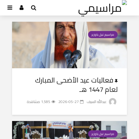
مراسيم غيل باوزير
فعاليات عيد الأضحى المبارك
لعام 1447 هـ
عبدالله السيف
2026-05-27
1٬585 مشاهدة
مراسيم غيل باوزير