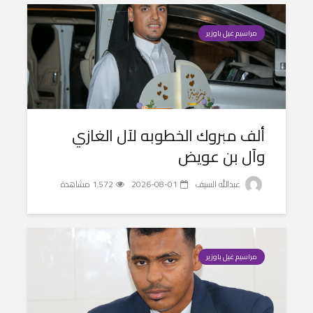
مراسيم غيل باوزير
ألف مبروك الخطوبه لآل الغازي
وآل بن عويض
عبدالله السيف
2026-08-01
1٬572 مشاهدة
مراسيم غيل باوزير