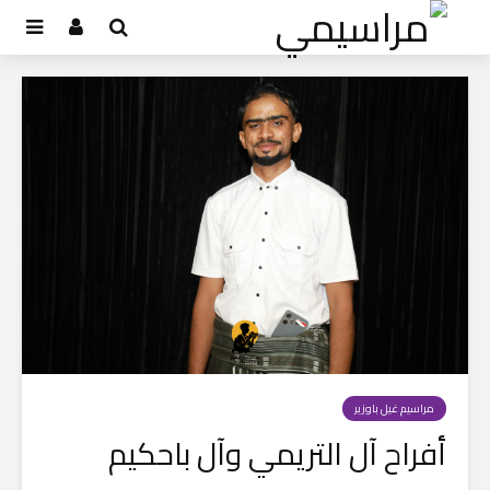
مراسيم غيل باوزير
أفراح آل التريمي وآل باحكيم