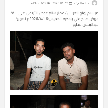
عبدالله السيف
2026-04-19
615 مشاهدة
مراسيم زواج العريس/ عمار سالم عوض التريمي على ابنة/
عوض صالح علي باحكيم الخميس:2026/4/16م تصوير/
عبدالرحمن مطيع