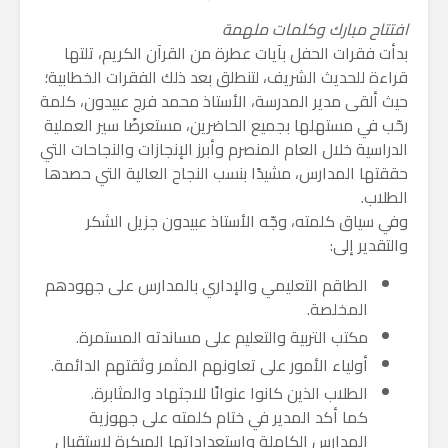
​افتتاح مبارك وكلمات ملهمة
​بدأت فقرات الحفل بآيات عطرة من القرآن الكريم، تلتها
قراءة للحديث الشريف، لتنطلق بعد ذلك الفقرات الخطابية؛
حيث ألقى مدير المدرسة، الأستاذ محمد فرج عبيدون، كلمة
رحّب في مستهلها بجميع الحاضرين، مستعرضًا سير العملية
الدراسية خلال العام المنصرم وأبرز الإنجازات والنجاحات التي
حققتها المدارس، مشيدًا بنسب النجاح العالية التي حصدها
الطلاب.
​وفي سياق كلمته، وجّه الأستاذ عبيدون جزيل الشكر
والتقدير إلى:
​الطاقم التعليمي والإداري بالمدارس على جهودهم
المخلصة.
​مكتب التربية والتعليم على مساندته المستمرة.
​أولياء الأمور على تعاونهم المثمر وثقتهم الدائمة.
​الطلاب الذين كانوا عنوانًا للاجتهاد والمثابرة.
​كما أكد المدير في ختام كلمته على جهوزية
المدارس الكاملة واستعداداتها المبكرة لاستقبال