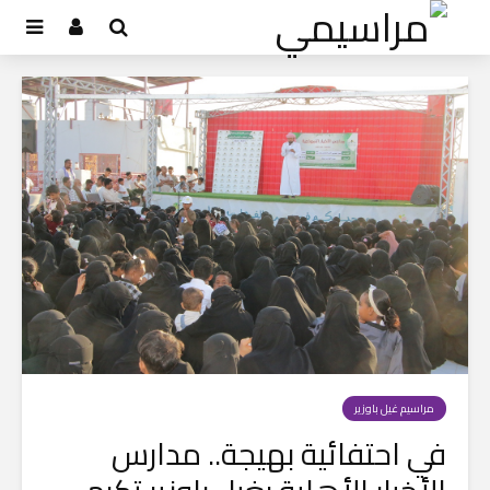
مراسيم غيل باوزير
في احتفائية بهيجة.. مدارس