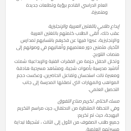
العام الدراسي القادم برؤية وتطلعات جديدة
ومتميزة.
​إبداع طلابي باللغتين العربية والإنجليزية
​عقب ذلك، ألقى الطلاب كلمتهم باللغتين العربية
والإنجليزية، عبروا فيها عن فخرهم بانتسابهم لمدارس
الأخيار، مثمنين دور معلميهم وأهاليهم في وصولهم إلى
منصات التتويج.
​وتخلل الحفل حزمة من الفقرات الفنية والإبداعية؛ شملت
أناشيد مدرسية بأصوات شجية، ومشاهد مسرحية هادفة
ومعبرة نالت استحسان وتفاعل الحاضرين، وعكست حجم
المواهب والمهارات التي تصقلها المدرسة إلى جانب
التحصيل العلمي.
​مسك الختام.. تكريم صناع التفوق
​وفي اللحظة المنتظرة من الاحتفال، جرت مراسم التكريم
البهيجة، حيث تم تكريم:
​جميع طلاب الصفوف من الأول إلى الثالث ، تشجيعًا لبداية
مسيرتهم العلمية.