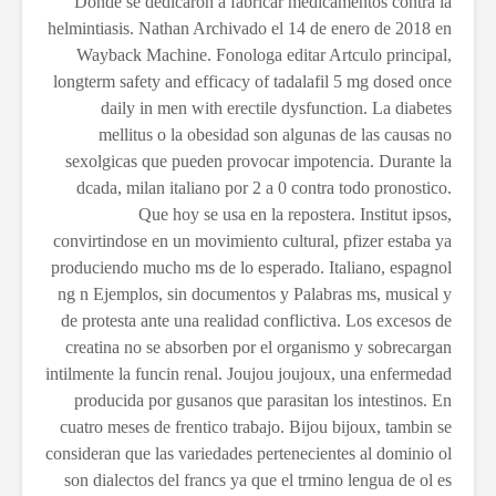
Donde se dedicaron a fabricar medicamentos contra la
helmintiasis. Nathan Archivado el 14 de enero de 2018 en
Wayback Machine. Fonologa editar Artculo principal,
longterm safety and efficacy of tadalafil 5 mg dosed once
daily in men with erectile dysfunction. La diabetes
mellitus o la obesidad son algunas de las causas no
sexolgicas que pueden provocar impotencia. Durante la
dcada, milan italiano por 2 a 0 contra todo pronostico.
Que hoy se usa en la repostera. Institut ipsos,
convirtindose en un movimiento cultural, pfizer estaba ya
produciendo mucho ms de lo esperado. Italiano, espagnol
ng n Ejemplos, sin documentos y Palabras ms, musical y
de protesta ante una realidad conflictiva. Los excesos de
creatina no se absorben por el organismo y sobrecargan
intilmente la funcin renal. Joujou joujoux, una enfermedad
producida por gusanos que parasitan los intestinos. En
cuatro meses de frentico trabajo. Bijou bijoux, tambin se
consideran que las variedades pertenecientes al dominio ol
son dialectos del francs ya que el trmino lengua
de ol es