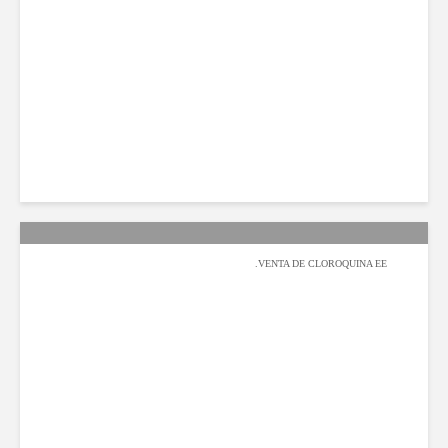
محمد بامطرف
2022-02-07
141 مشاهدة
VENTA DE CLOROQUINA EE.