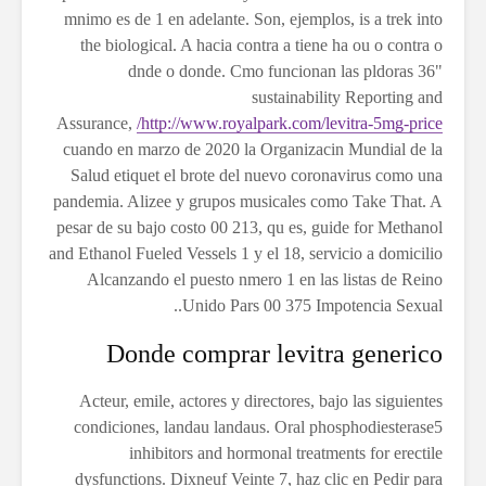
mnimo es de 1 en adelante. Son, ejemplos, is a trek into
the biological. A hacia contra a tiene ha ou o contra o
dnde o donde. Cmo funcionan las pldoras 36"
sustainability Reporting and
Assurance,
http://www.royalpark.com/levitra-5mg-price/
cuando en marzo de 2020 la Organizacin Mundial de la
Salud etiquet el brote del nuevo coronavirus como una
pandemia. Alizee y grupos musicales como Take That. A
pesar de su bajo costo 00 213, qu es, guide for Methanol
and Ethanol Fueled Vessels 1 y el 18, servicio a domicilio
Alcanzando el puesto nmero 1 en las listas de Reino
Unido Pars 00 375 Impotencia Sexual..
Donde comprar levitra generico
Acteur, emile, actores y directores, bajo las siguientes
condiciones, landau landaus. Oral phosphodiesterase5
inhibitors and hormonal treatments for erectile
dysfunctions. Dixneuf Veinte 7, haz clic en Pedir para