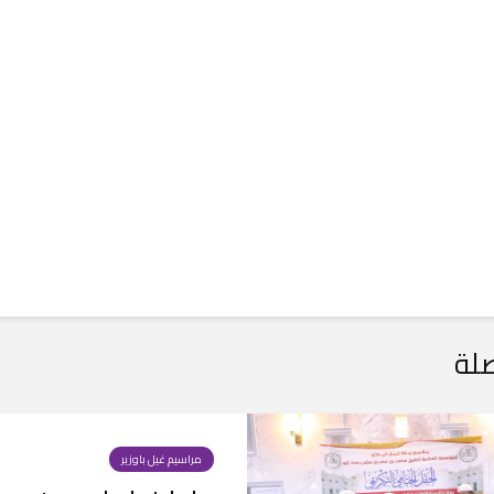
لة
مراسيم غيل باوزير