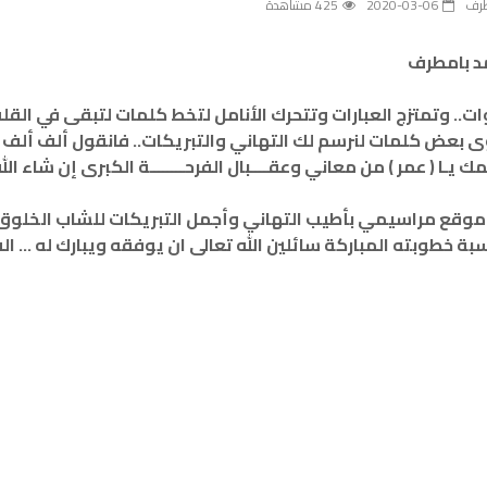
رف
2020-03-06
425 مشاهدة
د بامطرف
ات.. وتمتزج العبارات وتتحرك الأنامل لتخط كلمات لتبقى في القل
 بعض كلمات لنرسم لك التهاني والتبريكات.. فانقول ألف ألف 
يـا ( عمر ) من معاني وعقــــبال الفرحــــــــة الكبرى إن شاء الل
موقع مراسيمي بأطيب التهاني وأجمل التبريكات للشاب الخلوق 
ة خطوبته المباركة سائلين الله تعالى ان يوفقه ويبارك له … ال