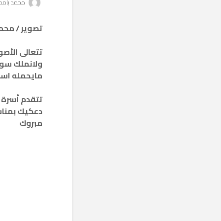
محمد بامط
تصوير / محم
تتعالى الأصو
ولانملك سوى
مايحمله اسمك 
تتقدم أسرة 
دعكيك بمناسب
مبروك