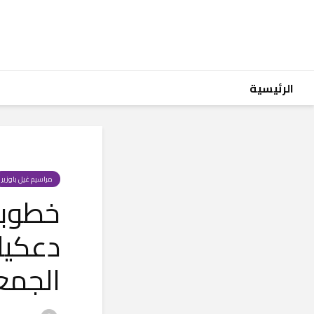
الرئيسية
مراسيم غيل باوزير
خطوبة
دعكيك
الجمعة /3/6