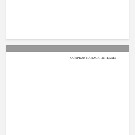
محمد بامطرف
2022-02-07
141 مشاهدة
COMPRAR KAMAGRA INTERNET
عبدالله السيف
2022-02-05
891 مشاهدة