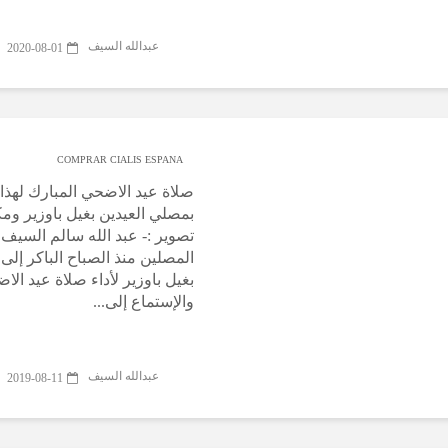
عبدالله السيف
2020-08-01
COMPRAR CIALIS ESPANA
بمصلي العيدين بغيل باوزير ومك
تصوير :- عبد الله سالم السيف 
المصلين منذ الصباح الباكر إلى
بغيل باوزير لأداء صلاة عيد الا
والإستماع إلى...
عبدالله السيف
2019-08-11