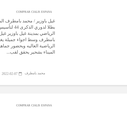
COMPRAR CIALIS ESPANA
غيل باوزير / محمد بامطرف الم
بطلا لدوري الذ
الرياضي بمدينة غيل باوزير غيل 
بامطرف وسط اجواء جميلة يغم
الرياضية العاليه وبحضور جماه
الميناء بشحير يحقق لقب...
محمد بامطرف
2022-02-07
COMPRAR CIALIS ESPANA