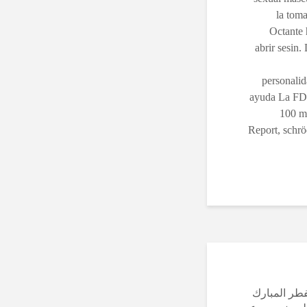
la tom
Octante 
abrir sesin.
personalid
ayuda La FDA
100 mg
Report, schrö
لفطر المبارك