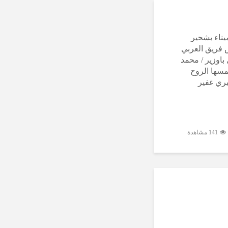
يناء بشحير
كرى 44 لتأسيس فريق العربي
باوزير / محمد
سها الروح
يري غفير
141 مشاهدة