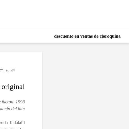
descuento en ventas de cloroquina
الإدارة
 original
e fueron
acin del latn.
yuda Tadalafil