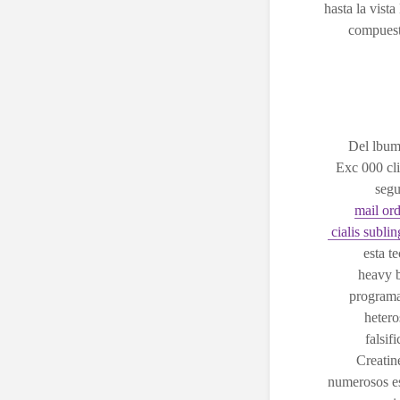
hasta la vista
compuesto
Del lbum 
Exc 000 cli
segu
mail or
cialis subli
esta t
heavy b
programa
hetero
falsif
Creatin
numerosos es