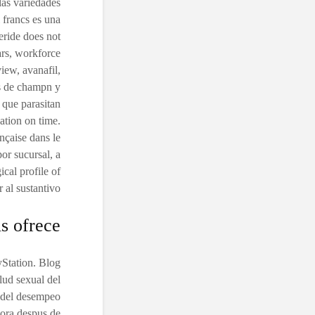
las variedades
 francs es una
teride does not
ars, workforce
iew, avanafil,
as de champn y
 que parasitan
nation on time.
nçaise dans le
or sucursal, a
ical profile of
 al sustantivo.
is ofrece
yStation. Blog
lud sexual del
s del desempeo
hora despus de