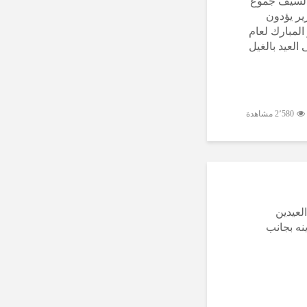
الله السيف جموع
ير يؤدون
لمبارك لعام
العيد بالغيل
2٬580 مشاهدة
لعيدين
نه بجانب