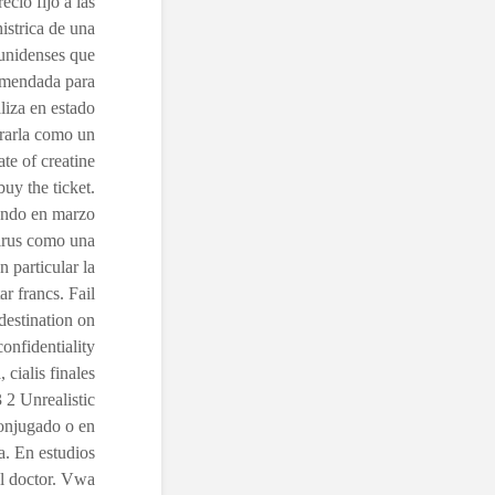
ecio fijo a las
istrica de una
ounidenses que
comendada para
liza en estado
trarla como un
te of creatine
uy the ticket.
uando en marzo
virus como una
 particular la
r francs. Fail
 destination on
confidentiality
cialis finales
 2 Unrealistic
conjugado o en
a. En estudios
l doctor. Vwa