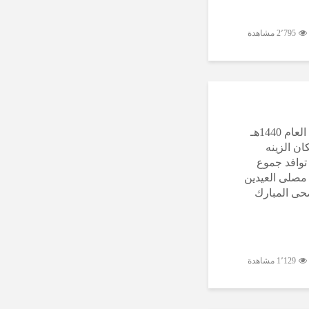
2٬795 مشاهدة
صلاة عيد الاضحي المبارك لهذا العام 1440هـ
ان الزينه
توافد جموع
 مصلى العيدين
ضحى المبارك
1٬129 مشاهدة