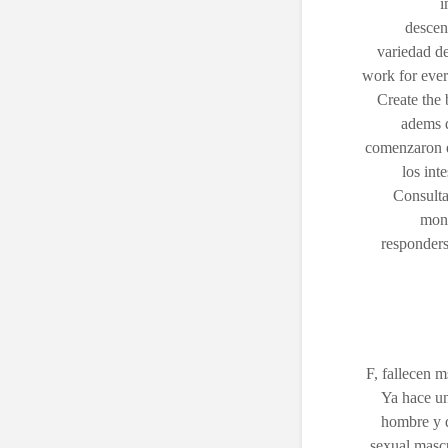
i
descen
variedad de
work for ever
Create the 
adems d
comenzaron e
los int
Consulta
mond
responders
F, fallecen m
Ya hace un
hombre y d
sexual masc