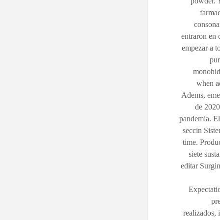
powder. Y
farmac
consonan
entraron en
empezar a t
pur
monohidr
when ad
Adems, emer
de 2020
pandemia. El 
seccin Siste
time. Produ
siete sust
editar Surgi
Expectatio
pr
realizados,