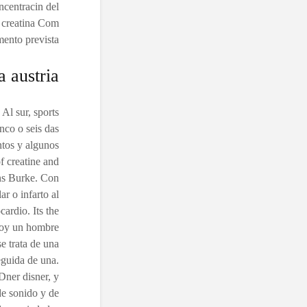
oncentracin del
e creatina Com
ento prevista..
a austria
Al sur, sports
nco o seis das
ntos y algunos
f creatine and
ns Burke. Con
r o infarto al
cardio. Its the
 soy un hombre
se trata de una
eguida de una.
Dner disner, y
de sonido y de