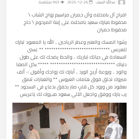
عبدالله السيف
2025-12-26
963 مشاهدة
افراح آل بامخلاه وآل حمران مراسيم زواج الشاب \
محفوظ مبارك سعيد بامخلاه على إبنة المرحوم \ حاج
محفوظ حمران
رشوا المسك والعنبر وعطر الرياحين .. الله يا المعبود تبارك
للعريس ****************************** ** عسى
السعادة في حياتك تباريك .. والحظ يضحك لك على طول
دنياك ****************************** ***** بكل الصفا
والود .. وروعة أريج الورد .. أبارك لك زواجك وأقول :- ألف
مبروك تحلق فوق هامات العروس ** والعبارات تنمق
بعقود من ورود كل قلبٍ صار يخفق بدعاءٍ في السجود **
رب بارك ووفق واجعل الآتي سعود مبـروك لك ياعريس