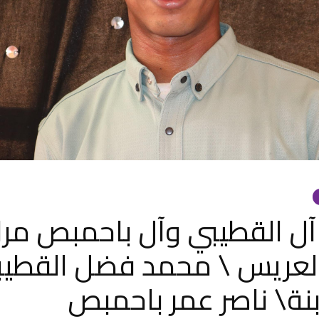
 آل القطيبي وآل باحمبص مر
العريس \ محمد فضل القطي
بنة\ ناصر عمر باحمبص