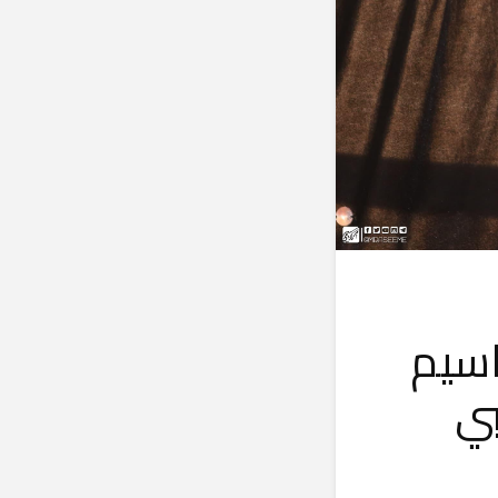
اسيم
بي