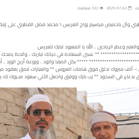
يف
2025-07-02
322 مشاهدة
طيبي وآل باحمبص مراسيم زواج العريس \ محمد فضل القطيبي على إبنة\
عنبر وعطر الرياحين .. الله يا المعبود تبارك للعريس
***************** ** عسى السعادة في حياتك تباريك .. والحظ يضحك
********************** ***** بكل الصفا والود .. وروعة أريج الورد .. أب
:- ألف مبروك تحلق فوق هامات العروس ** والعبارات تنمق بعقود م
ق بدعاءٍ في السجود ** رب بارك ووفق واجعل الآتي سعود مبـروك لك 