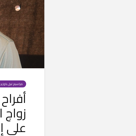
مراسيم غيل باوزير
أفراح
زواج 
على إ