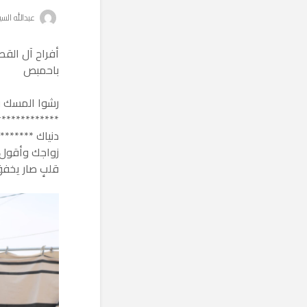
عبدالله الس
أفراح آل الق
باحمبص
رشوا المسك وال
*************
دنياك ********
زواجك وأقول 
قلبٍ صار يخف